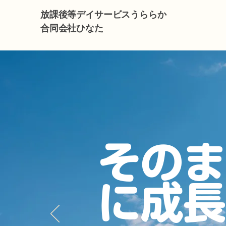
放課後等デイサービスうららか
合同会社ひなた
そのま
に成長